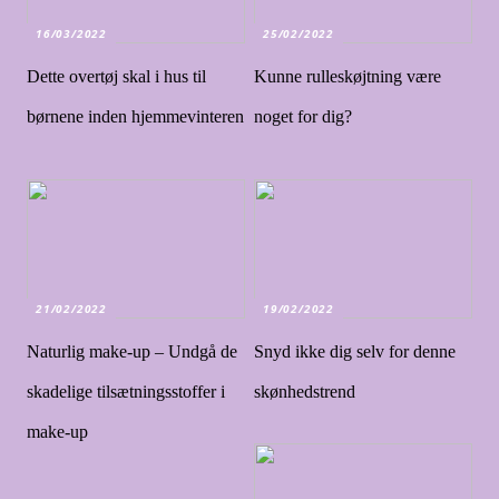
16/03/2022
25/02/2022
Dette overtøj skal i hus til
Kunne rulleskøjtning være
børnene inden hjemmevinteren
noget for dig?
21/02/2022
19/02/2022
Naturlig make-up – Undgå de
Snyd ikke dig selv for denne
skadelige tilsætningsstoffer i
skønhedstrend
make-up