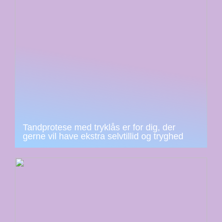
Tandprotese med tryklås er for dig, der
gerne vil have ekstra selvtillid og tryghed