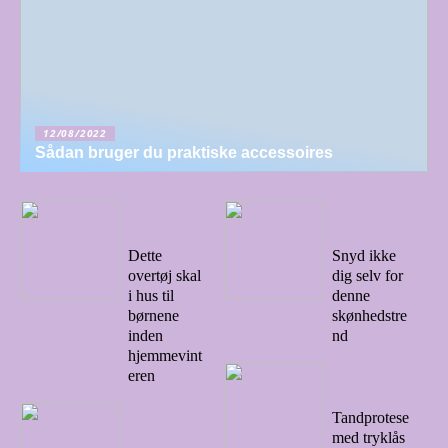
12/08/2022
Sådan bruger du praktiske accessoires
04/08/20
11/07/20
22
22
Dette
Snyd ikke
overtøj skal
dig selv for
i hus til
denne
børnene
skønhedstre
inden
nd
hjemmevint
17/06/20
eren
22
16/07/20
Tandprotese
22
med tryklås