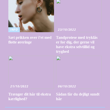
INFO
23/10/2022
Sæt prikken over i’et med
Tandprotese med tryklås
flotte øreringe
er for dig, der gerne vil
have ekstra selvtillid og
tryghed
21/10/2022
06/10/2022
Trænger dit hår til ekstra
Sådan får du dejligt sundt
kærlighed?
hår