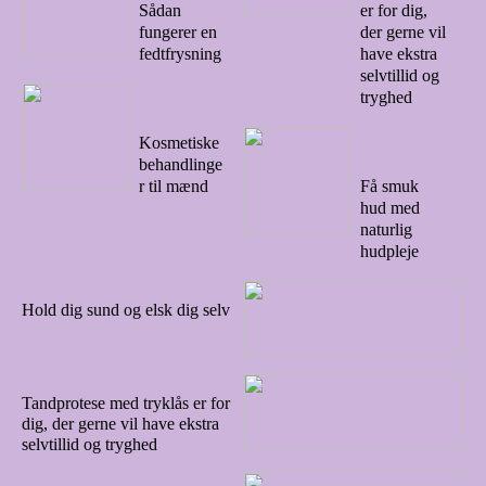
Sådan
er for dig,
fungerer en
der gerne vil
fedtfrysning
have ekstra
selvtillid og
14/07/20
tryghed
22
13/06/20
Kosmetiske
22
behandlinge
r til mænd
Få smuk
hud med
naturlig
hudpleje
01/06/2022
Hold dig sund og elsk dig selv
25/05/2022
Tandprotese med tryklås er for
dig, der gerne vil have ekstra
selvtillid og tryghed
16/05/2022