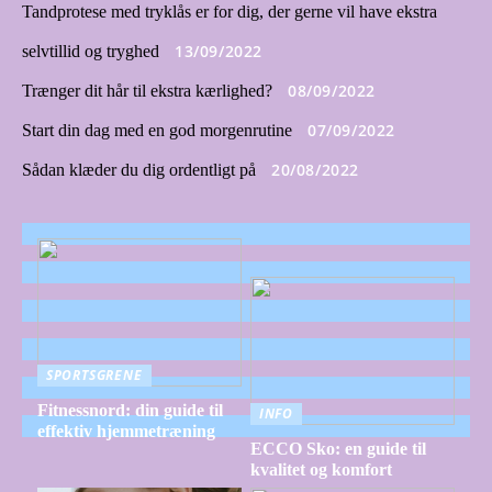
Tandprotese med tryklås er for dig, der gerne vil have ekstra
13/09/2022
selvtillid og tryghed
08/09/2022
Trænger dit hår til ekstra kærlighed?
07/09/2022
Start din dag med en god morgenrutine
20/08/2022
Sådan klæder du dig ordentligt på
SPORTSGRENE
Fitnessnord: din guide til
INFO
effektiv hjemmetræning
ECCO Sko: en guide til
kvalitet og komfort