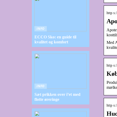
http s
Apot
INFO
Apotek
kostt
ECCO Sko: en guide til
kvalitet og komfort
Med Ap
kvalit
http s
Køb
Produk
INFO
mælkes
Sæt prikken over i’et med
flotte øreringe
http s
Hud