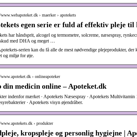
://www.webapoteket.dk › maerker › apotekets
ekets egen serie er fuld af effektiv pleje ti
ets har håndsprit, alcogel og termometre, solcreme, næsespray, rynkecre
ilskud med DHA og meget …
otekets-serien kan du få alle de mest nødvendige plejeprodukter, der
et og miljø for øje.
://www.apoteket.dk › onlineapoteker
 din medicin online – Apoteket.dk
ter indenfor mærket · Apotekets Næsespray · Apotekets Multivitamin 
yrebakterier · Apotekets visyn øjendråber.
://www.apotekets.dk › produkter
pleje, kropspleje og personlig hygiejne | Ap