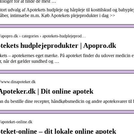
ologer for at finde de mest …
stort udvalg af Apotekets hudpleje og hårpleje til kosttilskud og babypl
åber, intimsæbe m.m. Køb Apotekets plejeprodukter i dag >>
://apopro.dk › categories › apotekets-hudplejeprod…
tekets hudplejeprodukter | Apopro.dk
ets – apotekernes eget mærke. På apoteket finder du udover medicin en
r, når det gælder sundhed og …
://www.dinapoteker.dk
Apoteker.dk | Dit online apotek
n du bestille dine recepter, håndkøbsmedicin og andre apoteksvarer til 
//apoteket-online.dk
teket-online – dit lokale online apotek