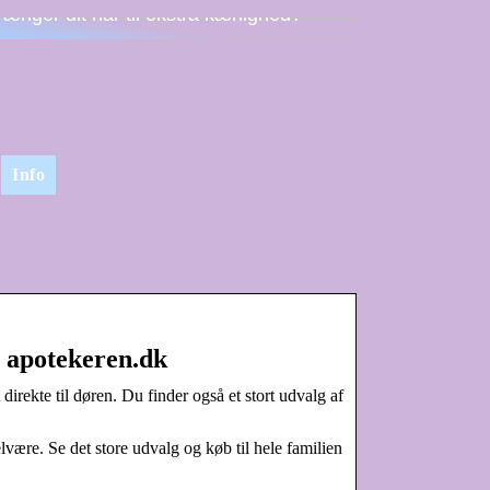
rænger dit hår til ekstra kærlighed?
Info
| apotekeren.dk
irekte til døren. Du finder også et stort udvalg af
være. Se det store udvalg og køb til hele familien