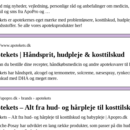
d mig nyheder, vejledning, personlige råd og anbefalinger om medicin,
ail og sms fra ApoPro og …
ets er apotekernes eget mærke med problemløsere, kosttilskud, hudplej
dsstoffer. Se alle vores apoteksprodukter her!
://www.apotekets.dk
tekets | Håndsprit, hudpleje & kosttilskud
n du bestille dine recepter, håndkøbsmedicin og andre apoteksvarer til 
ets har håndsprit, alcogel og termometre, solcreme, næsespray, rynkecre
ilskud med DHA og meget mere.
//apopro.dk › brands › apotekets
tekets – Alt fra hud- og hårpleje til kosttil
ets – Alt fra hud- og hårpleje til kosttilskud og babypleje | Apopro.dk
he-Posay har udviklet en lang række produkter, som passer på din hud