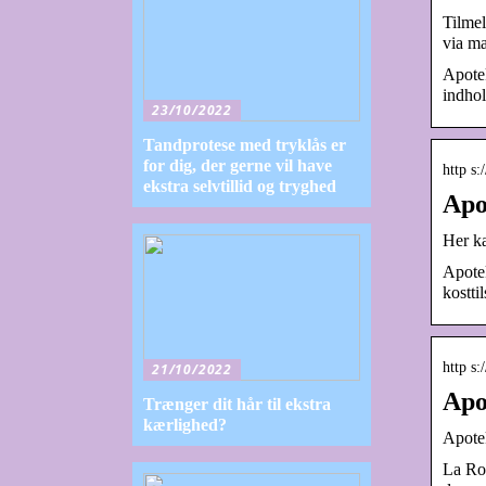
Tilmel
via m
Apotek
indhol
23/10/2022
Tandprotese med tryklås er
for dig, der gerne vil have
http s
ekstra selvtillid og tryghed
Apo
Her ka
Apotek
kostt
http s:
21/10/2022
Apo
Trænger dit hår til ekstra
kærlighed?
Apotek
La Roc