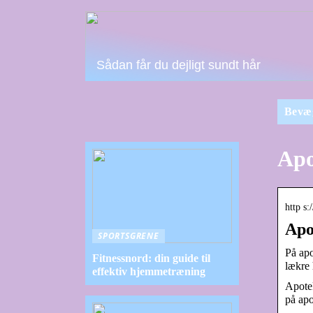
Sådan får du dejligt sundt hår
Bevæ
Apo
http s
Apo
SPORTSGRENE
På apo
Fitnessnord: din guide til
lækre
effektiv hjemmetræning
Apotek
på apo