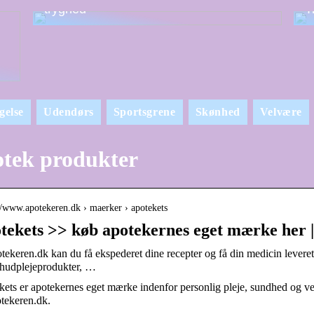
tryghed
T
gelse
Udendørs
Sportsgrene
Skønhed
Velvære
tek produkter
://www.apotekeren.dk › maerker › apotekets
tekets >> køb apotekernes eget mærke her 
tekeren.dk kan du få ekspederet dine recepter og få din medicin leveret d
 hudplejeprodukter, …
ets er apotekernes eget mærke indenfor personlig pleje, sundhed og vel
tekeren.dk.