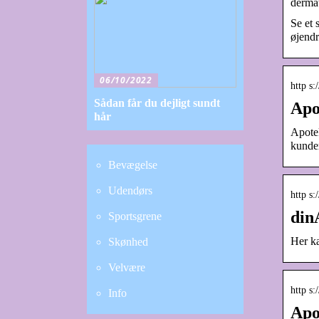
dermat
Se et 
øjendr
06/10/2022
http s
Sådan får du dejligt sundt
Apo
hår
Apotek
kunde
Bevægelse
Udendørs
http s
din
Sportsgrene
Her ka
Skønhed
Velvære
http s:
Info
Apo