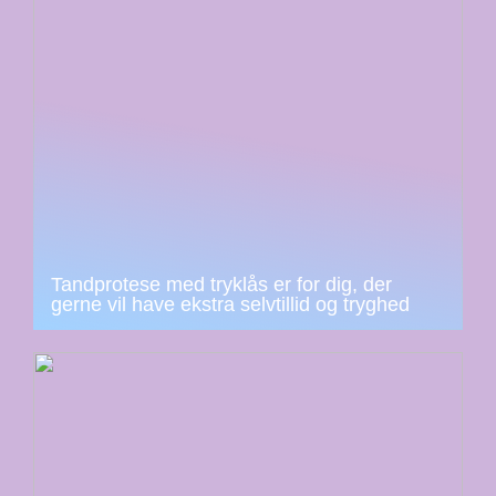
Tandprotese med tryklås er for dig, der
gerne vil have ekstra selvtillid og tryghed