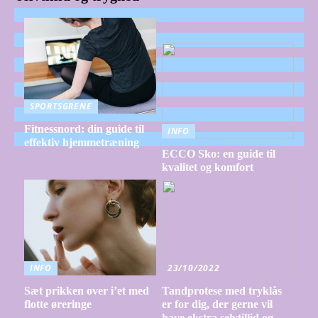
SPORTSGRENE
Fitnessnord: din guide til
INFO
effektiv hjemmetræning
ECCO Sko: en guide til
kvalitet og komfort
INFO
23/10/2022
Sæt prikken over i’et med
Tandprotese med tryklås
flotte øreringe
er for dig, der gerne vil
have ekstra selvtillid og