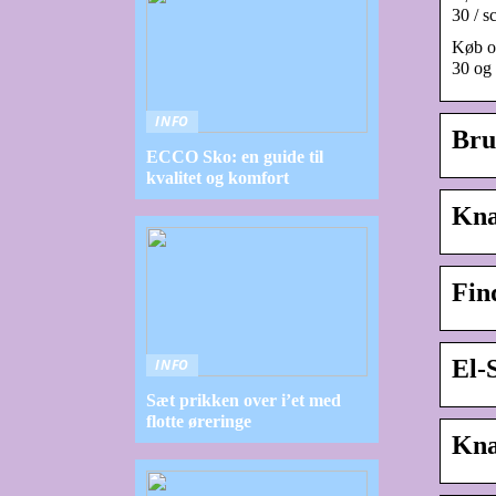
30 / s
Køb og
30 og 
INFO
Bru
ECCO Sko: en guide til
kvalitet og komfort
Knal
Fin
El-
INFO
Sæt prikken over i’et med
flotte øreringe
Knal