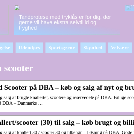
T
Tandprotese med tryklås er for dig, der
gerne vil have ekstra selvtillid og
tryghed
gelse
Udendørs
Sportsgrene
Skønhed
Velvære
 scooter
d Scooter på DBA – køb og salg af nyt og br
 salg af brugte knallerter, scootere og reservedele på DBA. Billige scoot
på DBA – Danmarks …
lert/scooter (30) til salg – køb brugt og bi
 salg af knallert 30 / scooter 30 og tilbehør – Løsning på DBA. Gode ti