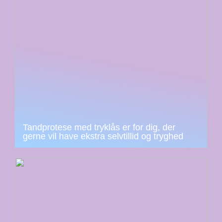
Tandprotese med tryklås er for dig, der
gerne vil have ekstra selvtillid og tryghed