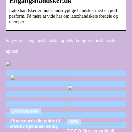
Engangshandsker.dk
Latexhandsker er modstandsdygtige handsker med en god
pasform. Få mere at vide her om latexhandskers fordele og
ulemper.
Keywords: engangshandsker apotek, kompressionshandsker
apotek
SPORTSGRENE
Fitnessnord: din guide til
INFO
effektiv hjemmetræning
ECCO Sko: en guide til