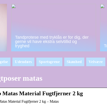
Tandprotese med tryklås er for dig, der
gerne vil have ekstra selvtillid og
tryghed
T
gelse
Udendørs
Sportsgrene
Skønhed
Velvære
tposer matas
 Matas Material Fugtfjerner 2 kg
tas Material Fugtfjerner 2 kg – Matas