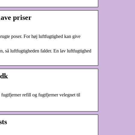
lave priser
brugte poser. For høj luftfugtighed kan give
n, så luftfugtigheden falder. En lav luftfugtighed
.dk
gtfjerner refill og fugtfjerner velegnet til
sts