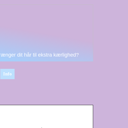
rænger dit hår til ekstra kærlighed?
Info