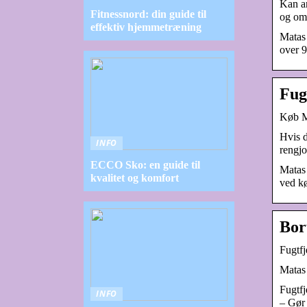
Kan an
Fitnessnord: din guide til
og omd
effektiv hjemmetræning
Matas 
over 9
Fug
Køb Ma
Hvis d
INFO
rengjo
ECCO Sko: en guide til
Matas 
kvalitet og komfort
ved kø
Bor
Fugtfj
Matas 
Fugtfj
INFO
– Gør