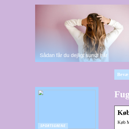
Sådan får du dejligt sundt hår
Bevæ
Fug
Køb
Køb Ma
SPORTSGRENE