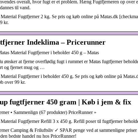
vendes overalt, hvor fugt er et problem. Hæng Fugtfjerneren op over e
annes til vand.
Material Fugtfjerner 2 kg. Se pris og køb online på Matas.dk [checkmar
9 kr.
tfjerner Indeklima – Pricerunner
tas Material Fugtfjerner i beholder 450 g – Matas
u ønsker at fjerne overflødig fugt i rummet er Matas fugtfjerner beholde
rt og fjernet mug og …
Material Fugtfjerner i beholder 450 g. Se pris og køb online på Matas.d
b over 99 kr.
up fugtfjerner 450 gram | Køb i jem & fix
erner • Sammenlign (67 produkter) PriceRunner »
Material Fugtfjerner Refill 3 x 450 g. Refill poser til fugtfjerner beho
erner Camping & Friluftsliv ✓ SPAR penge ved at sammenligne priser 
 den bedste handel nu hos PriceRunner!