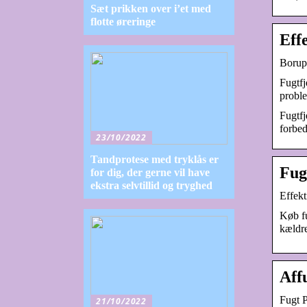
Sæt prikken over i’et med
flotte øreringe
Effe
Borup 
Fugtfj
probl
Fugtfj
forbe
23/10/2022
Tandprotese med tryklås er
Fugt
for dig, der gerne vil have
ekstra selvtillid og tryghed
Effekt
Køb fu
kældre
Aff
Fugt P
21/10/2022