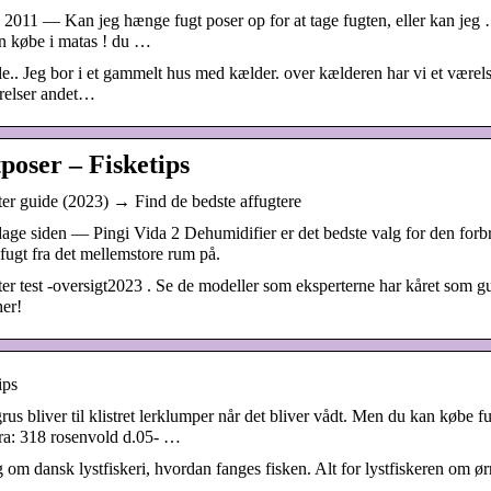
. 2011 — Kan jeg hænge fugt poser op for at tage fugten, eller kan jeg
n købe i matas ! du …
le.. Jeg bor i et gammelt hus med kælder. over kælderen har vi et værels
relser andet…
tposer – Fisketips
er guide (2023) → Find de bedste affugtere
dage siden — Pingi Vida 2 Dehumidifier er det bedste valg for den forb
 fugt fra det mellemstore rum på.
er test -oversigt2023 . Se de modeller som eksperterne har kåret som 
er!
ips
rus bliver til klistret lerklumper når det bliver vådt. Men du kan købe
ra: 318 rosenvold d.05- …
 om dansk lystfiskeri, hvordan fanges fisken. Alt for lystfiskeren om ørr