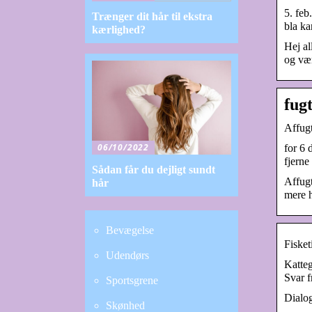
5. feb
Trænger dit hår til ekstra
bla ka
kærlighed?
Hej al
og væ
fug
Affugt
06/10/2022
for 6 
fjerne
Sådan får du dejligt sundt
Affugt
hår
mere h
Bevægelse
Fisket
Udendørs
Katteg
Svar f
Sportsgrene
Dialog
Skønhed