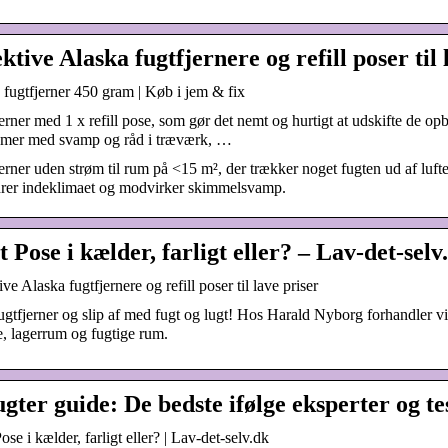
ktive Alaska fugtfjernere og refill poser til 
fugtfjerner 450 gram | Køb i jem & fix
erner med 1 x refill pose, som gør det nemt og hurtigt at udskifte de op
emer med svamp og råd i træværk, …
erner uden strøm til rum på <15 m², der trækker noget fugten ud af lufte
drer indeklimaet og modvirker skimmelsvamp.
 Pose i kælder, farligt eller? – Lav-det-selv
ive Alaska fugtfjernere og refill poser til lave priser
gtfjerner og slip af med fugt og lugt! Hos Harald Nyborg forhandler vi fu
, lagerrum og fugtige rum.
ugter guide: De bedste ifølge eksperter og te
ose i kælder, farligt eller? | Lav-det-selv.dk