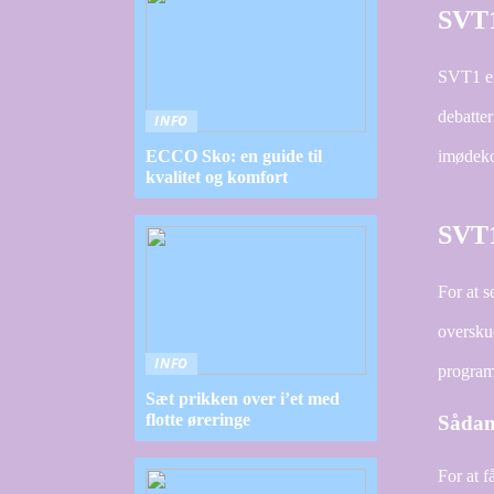
SVT1
SVT1 er
debatter
INFO
imødeko
ECCO Sko: en guide til
kvalitet og komfort
SVT1
For at 
overskue
INFO
programb
Sæt prikken over i’et med
flotte øreringe
Sådan
For at 