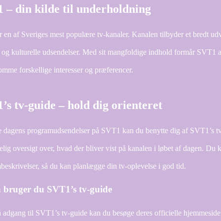
 – din kilde til underholdning
 en af Sveriges mest populære tv-kanaler. Kanalen tilbyder et bredt u
 og kulturelle udsendelser. Med sit mangfoldige indhold formår SVT1 at 
mme forskellige interesser og præferencer.
’s tv-guide – hold dig orienteret
se dagens programudsendelser på SVT1 kan du benytte dig af SVT1’s tv
lig oversigt over, hvad der bliver vist på kanalen i løbet af dagen. Du
eskrivelser, så du kan planlægge din tv-oplevelse i god tid.
 bruger du SVT1’s tv-guide
få adgang til SVT1’s tv-guide kan du besøge deres officielle hjemmeside