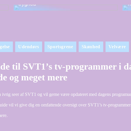
tryghed
T
gelse
Udendørs
Sportsgrene
Skønhed
Velvære
de til SVT1’s tv-programmer i dag
de og meget mere
n ivrig seer af SVT1 og vil gerne være opdateret med dagens programuds
uide vil vi give dig en omfattende oversigt over SVT1’s tv-programmer
ere.