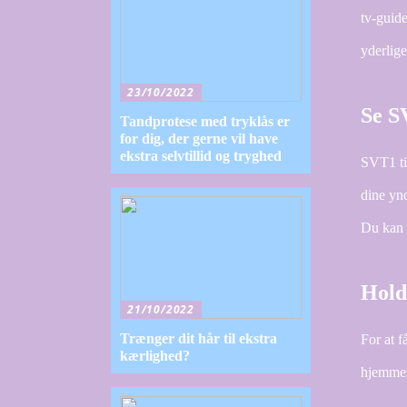
tv-guid
yderlig
23/10/2022
Se S
Tandprotese med tryklås er
for dig, der gerne vil have
ekstra selvtillid og tryghed
SVT1 til
dine yn
Du kan o
Hold
21/10/2022
Trænger dit hår til ekstra
For at 
kærlighed?
hjemmes