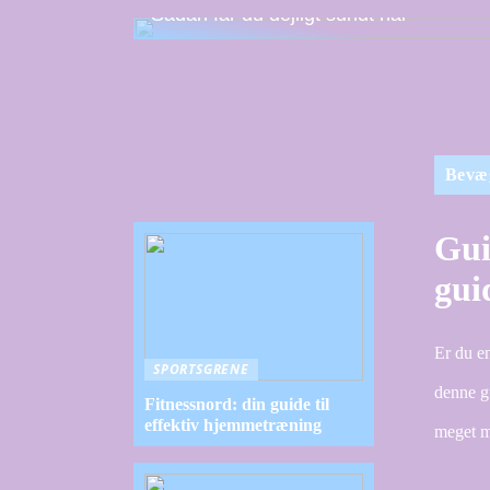
Sådan får du dejligt sundt hår
Bevæ
Gui
gui
Er du e
SPORTSGRENE
denne g
Fitnessnord: din guide til
effektiv hjemmetræning
meget m