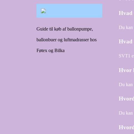
Hvad 
Du kan 
Guide til køb af ballonpumpe,
ballonbuer og luftmadrasser hos
Hvad 
Føtex og Bilka
SVT1 er
Hvor 
Du kan 
Hvord
Du kan 
Hvorda