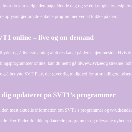
e, hvor du kan vælge den pågældende dag og se en komplet oversigt 
ere oplysninger om de enkelte programmer ved at klikke på dem.
VT1 online – live og on-demand
byder også live-streaming af deres kanal på deres hjemmeside. Hvis du ik
dlingsprogrammer online, kan du nemt gå til
www.svt.se
og streame indh
gså benytte SVT Play, der giver dig mulighed for at se tidligere udsend
 dig opdateret på SVT1’s programmer
få den mest aktuelle information om SVT1’s programmer og tv-udsendelser
ide. Her finder du altid opdaterede programmer og relevante nyheder