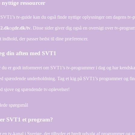
nyttige ressourcer
SVT1’s tv-guide kan du også finde nyttige oplysninger om dagens tv-
v2.dk
og
dr.dk/tv
. Disse sider giver dig også en oversigt over tv-progra
t indhold, der passer bedst til dine præferencer.
æg din aften med SVT1
 du er godt informeret om SVT1’s tv-programmer i dag og har kendskab t
ed spændende underholdning. Tag et kig på SVT1’s programmer og find di
ed sjove og spændende tv-oplevelser!
llede spørgsmål
er SVT1 et program?
 en tv-kanal i Sverige, der tilbyder et bredt udvalg af programmer og 