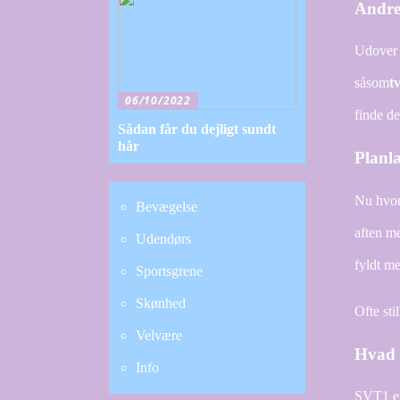
Andre 
Udover 
såsom
t
06/10/2022
finde de
Sådan får du dejligt sundt
hår
Planl
Nu hvor
Bevægelse
aften m
Udendørs
fyldt m
Sportsgrene
Skønhed
Ofte sti
Velvære
Hvad 
Info
SVT1 er