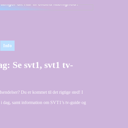
rænger dit hår til ekstra kærlighed?
Info
: Se svt1, svt1 tv-
endelser? Du er kommet til det rigtige sted! I
 i dag, samt information om SVT1’s tv-guide og