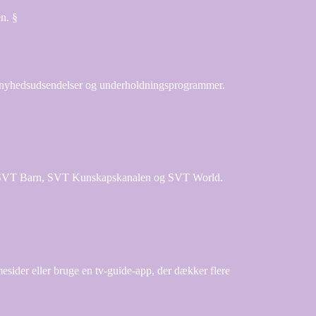
en. §
, nyhedsudsendelser og underholdningsprogrammer.
r SVT Barn, SVT Kunskapskanalen og SVT World.
sider eller bruge en tv-guide-app, der dækker flere