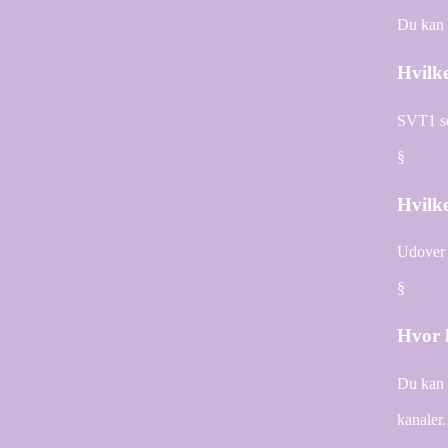
Du kan t
Hvilk
SVT1 se
§
Hvilk
Udover 
§
Hvor 
Du kan 
kanaler.