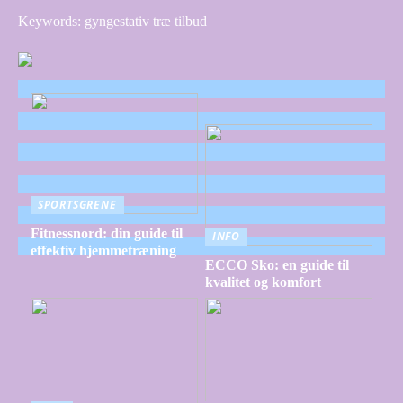
Keywords: gyngestativ træ tilbud
SPORTSGRENE
Fitnessnord: din guide til
INFO
effektiv hjemmetræning
ECCO Sko: en guide til
kvalitet og komfort