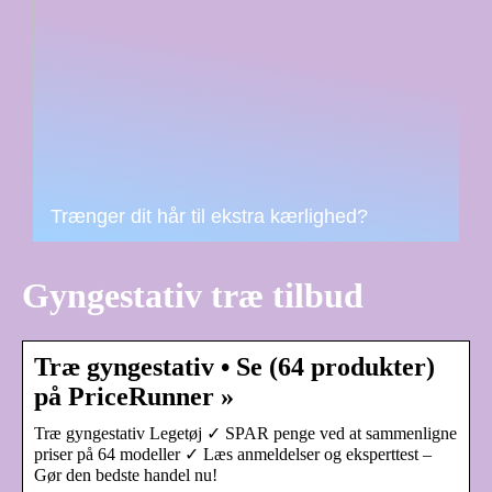
Trænger dit hår til ekstra kærlighed?
Gyngestativ træ tilbud
Træ gyngestativ • Se (64 produkter)
på PriceRunner »
Træ gyngestativ Legetøj ✓ SPAR penge ved at sammenligne
priser på 64 modeller ✓ Læs anmeldelser og eksperttest –
Gør den bedste handel nu!