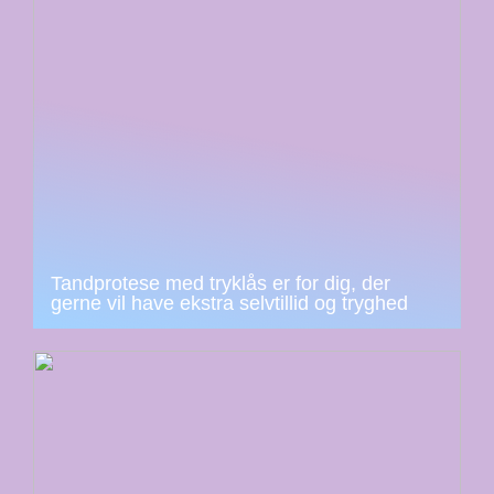
Tandprotese med tryklås er for dig, der
gerne vil have ekstra selvtillid og tryghed