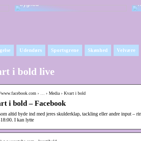
tryghed
T
gelse
Udendørs
Sportsgrene
Skønhed
Velvære
rt i bold live
://www.facebook.com › … › Media › Kvart i bold
rt i bold – Facebook
som altid byde ind med jeres skulderklap, tackling eller andre input – ri
18:00. I kan lytte