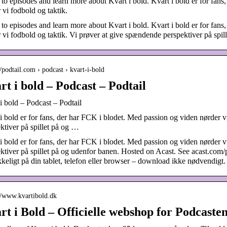
 to episodes and learn more about Kvart i bold. Kvart i bold er for fan
 vi fodbold og taktik.
 to episodes and learn more about Kvart i bold. Kvart i bold er for fan
 vi fodbold og taktik. Vi prøver at give spændende perspektiver på spil
//podtail.com › podcast › kvart-i-bold
rt i bold – Podcast – Podtail
i bold – Podcast – Podtail
i bold er for fans, der har FCK i blodet. Med passion og viden nørder v
ktiver på spillet på og …
i bold er for fans, der har FCK i blodet. Med passion og viden nørder v
ktiver på spillet på og udenfor banen. Hosted on Acast. See acast.com/p
kkeligt på din tablet, telefon eller browser – download ikke nødvendigt.
://www.kvartibold.dk
rt i Bold – Officielle webshop for Podcaste