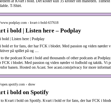
edlem af Kvart i bold. Det koster kun 35 kroner om måneden. Tilmeld d
lable. T-Shirt.
://www.podplay.com › kvart-i-bold-637618
rt i bold | Listen here – Podplay
i bold | Listen here | Podplay
i bold er for fans, der har FCK i blodet. Med passion og viden nørder v
ktiver på spillet på og …
 to the podcast Kvart i bold and thousands of other podcasts at Podplay.
r FCK i blodet. Med passion og viden nørder vi fodbold og taktik. Vi p
nfor banen. Hosted on Acast. See acast.com/privacy for more informat
//open.spotify.com › show
rt i bold on Spotify
 to Kvart i bold on Spotify. Kvart i bold er for fans, der har FCK i bl