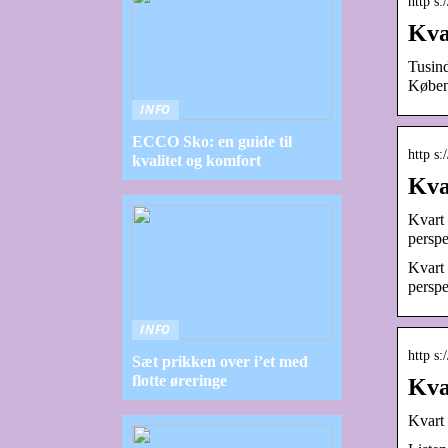
http s
Kva
Tusind
Køben
INFO
ECCO Sko: en guide til
http s:
kvalitet og komfort
Kva
Kvart 
perspe
Kvart 
perspe
INFO
http s:
Sæt prikken over i’et med
flotte øreringe
Kva
Kvart 