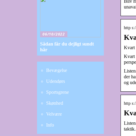
Bliv m
unavai
http s
06/10/2022
Kva
Sådan får du dejligt sundt
Kvart 
hår
Kvart 
perspe
Bevægelse
Listen
der ha
Udendørs
og ude
Sportsgrene
Skønhed
http s:
Kva
Velvære
Listen
Info
taktik.