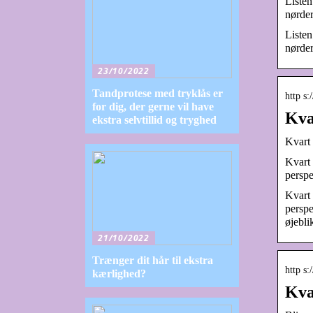
Listen
nørder
Listen
nørder
23/10/2022
Tandprotese med tryklås er
http s:
for dig, der gerne vil have
Kva
ekstra selvtillid og tryghed
Kvart 
Kvart 
perspe
Kvart 
perspe
øjebli
21/10/2022
Trænger dit hår til ekstra
http s
kærlighed?
Kva