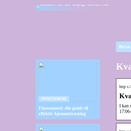
Sådan får du dejligt sundt hår
Bevæ
Kva
http s
Kva
SPORTSGRENE
I kan 
Fitnessnord: din guide til
17:06-
effektiv hjemmetræning