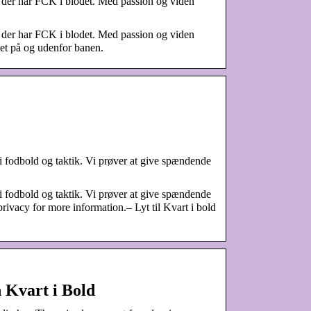
s, der har FCK i blodet. Med passion og viden
s, der har FCK i blodet. Med passion og viden
let på og udenfor banen.
i fodbold og taktik. Vi prøver at give spændende
i fodbold og taktik. Vi prøver at give spændende
rivacy for more information.– Lyt til Kvart i bold
n Kvart i Bold