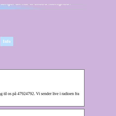
rænger dit hår til ekstra kærlighed?
Info
ng til os på 47924792. Vi sender live i radioen fra