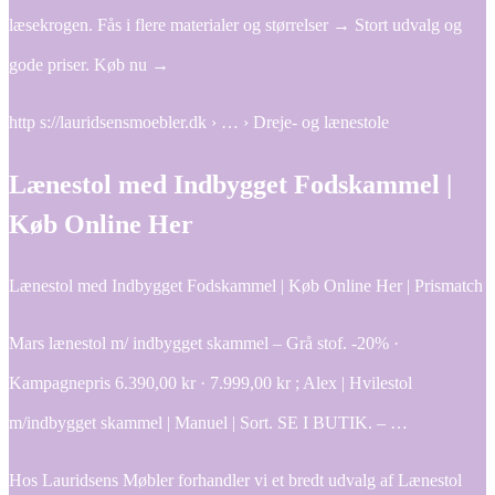
læsekrogen. Fås i flere materialer og størrelser → Stort udvalg og
gode priser. Køb nu →
http s://lauridsensmoebler.dk › … › Dreje- og lænestole
Lænestol med Indbygget Fodskammel |
Køb Online Her
Lænestol med Indbygget Fodskammel | Køb Online Her | Prismatch
Mars lænestol m/ indbygget skammel – Grå stof. -20% ·
Kampagnepris 6.390,00 kr · 7.999,00 kr ; Alex | Hvilestol
m/indbygget skammel | Manuel | Sort. SE I BUTIK. – …
Hos Lauridsens Møbler forhandler vi et bredt udvalg af Lænestol