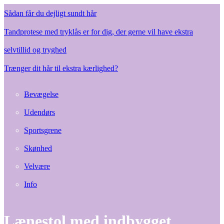
Sådan får du dejligt sundt hår
Tandprotese med tryklås er for dig, der gerne vil have ekstra
selvtillid og tryghed
Trænger dit hår til ekstra kærlighed?
Bevægelse
Udendørs
Sportsgrene
Skønhed
Velvære
Info
Lænestol med indbygget