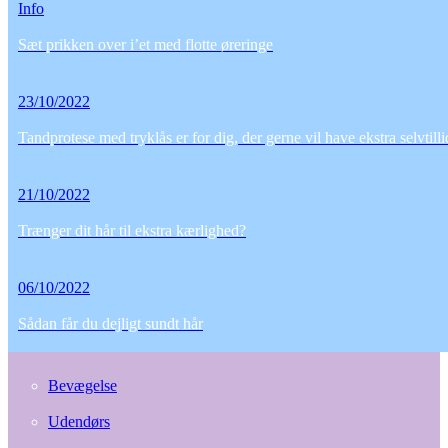
Info
Sæt prikken over i’et med flotte øreringe
23/10/2022
Tandprotese med tryklås er for dig, der gerne vil have ekstra selvtill
21/10/2022
Trænger dit hår til ekstra kærlighed?
06/10/2022
Sådan får du dejligt sundt hår
Bevægelse
Udendørs